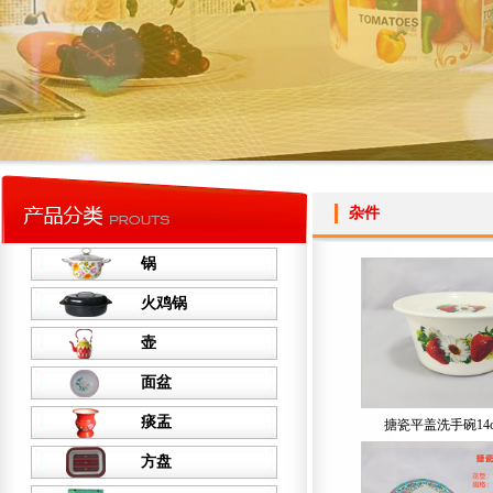
杂件
锅
火鸡锅
壶
面盆
痰盂
搪瓷平盖洗手碗14cm
方盘