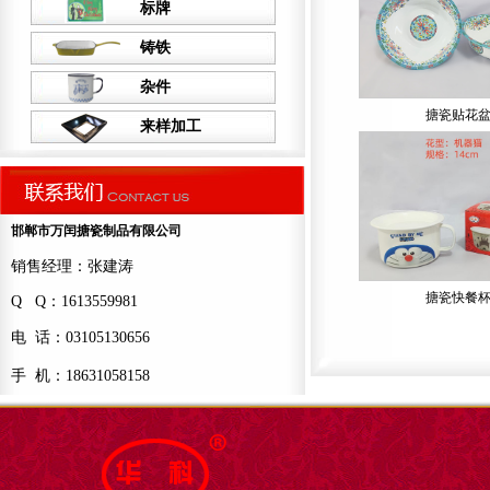
标牌
铸铁
杂件
搪瓷贴花
来样加工
邯郸市万闰搪瓷制品有限公司
销售经理：张建涛
搪瓷快餐
Q Q：1613559981
电 话：03105130656
手 机：18631058158