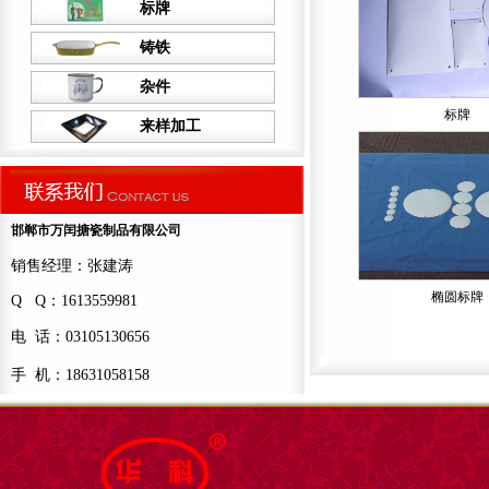
标牌
铸铁
杂件
标牌
来样加工
邯郸市万闰搪瓷制品有限公司
销售经理：张建涛
椭圆标牌
Q Q：1613559981
电 话：03105130656
手 机：18631058158