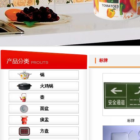
标牌
锅
火鸡锅
壶
面盆
痰盂
标牌
方盘